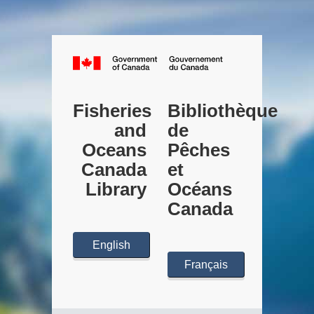
{title}}
Government
Gouvernement
of
du
Fisheries
Bibliothèque
Canada
Canada
and
de
Oceans
Pêches
Canada
et
Library
Océans
Canada
English
Français